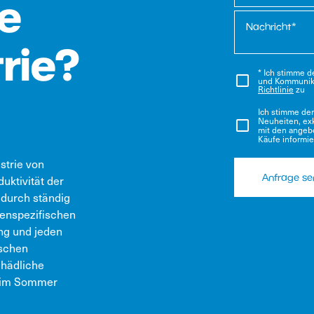
ie
rie
?
* Ich stimme 
und Kommunik
Richtlinie
zu
Ich stimme de
Neuheiten, ex
mit den angeb
Käufe informie
strie von
uktivität der
Anfrage s
 durch ständig
denspezifischen
ng und jeden
ischen
chädliche
h im Sommer