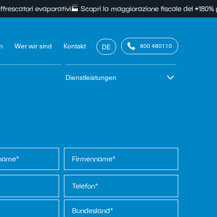
ori evaporativi
🏭 Scopri la maggiorazione fiscale del +180% per i raff
n
Wer wir sind
Kontakt
800 480110
DE
Dienstleistungen