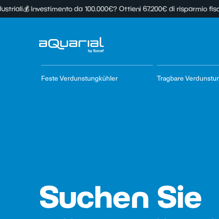
💰 Investimento da 100.000€? Ottieni 67.200€ di risparmio fiscale in 
Feste Verdunstungkühler
Tragbare Verdunstu
Suchen
Sie