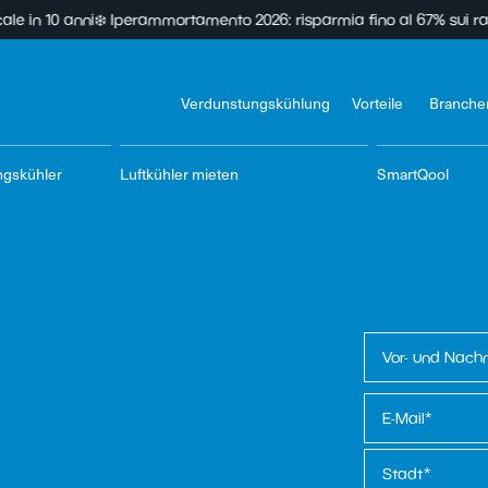
10 anni
❄️ Iperammortamento 2026: risparmia fino al 67% sui raffrescat
Verdunstungskühlung
Vorteile
Branche
ngskühler
Luftkühler mieten
SmartQool