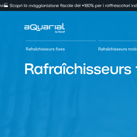
orazione fiscale del +180% per i raffrescatori industriali
💰 Investime
Rafraîchisseurs fixes
Rafraîchisseurs mob
Rafraîchisseurs 