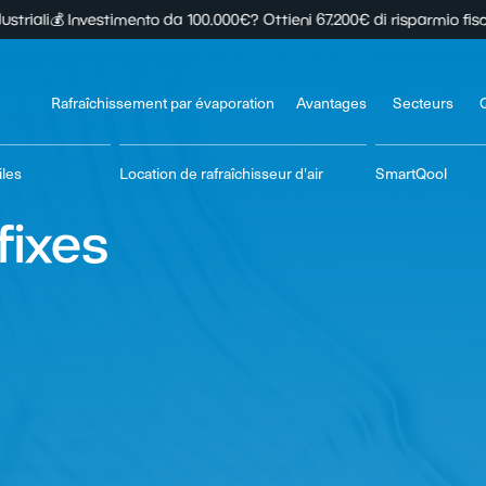
nto da 100.000€? Ottieni 67.200€ di risparmio fiscale in 10 anni
❄️ Ipe
Rafraîchissement par évaporation
Avantages
Secteurs
iles
Location de rafraîchisseur d'air
SmartQool
fixes