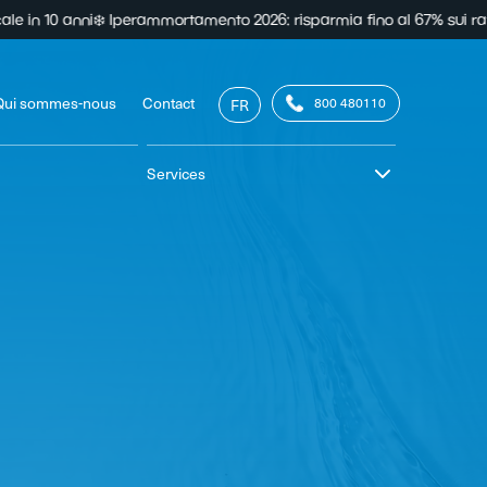
rammortamento 2026: risparmia fino al 67% sui raffrescatori evaporat
Qui sommes-nous
Contact
800 480110
FR
Services