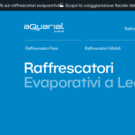
rescatori evaporativi
🏭 Scopri la maggiorazione fiscale del +180% per 
Raffr
Raffrescatori Fissi
Raffrescatori Mobili
Raffrescatori
Evaporativi a L