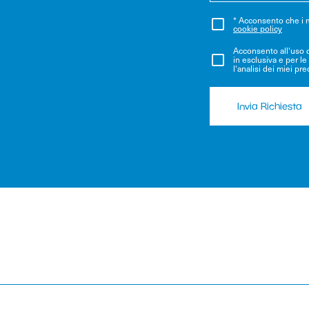
* Acconsento che i m
cookie policy
Acconsento all'uso d
in esclusiva e per le 
l'analisi dei miei pr
Invia Richiesta