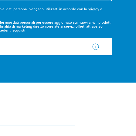
iei dati personali vengano utilizzati in accordo con la
privacy
e
ei miei dati personali per essere aggiornato sui nuovi arrivi, prodotti
finalità di marketing diretto correlate ai servizi offerti attraverso
ecedenti acquisti