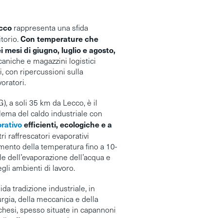
cco
rappresenta una sfida
Con temperature che
itorio.
 mesi di giugno, luglio e agosto,
caniche e magazzini logistici
i, con ripercussioni sulla
oratori.
), a soli 35 km da Lecco, è il
blema del caldo industriale con
rativo
efficienti, ecologiche e a
stri raffrescatori evaporativi
imento della temperatura fino a 10-
ale dell’evaporazione dell’acqua e
gli ambienti di lavoro.
da tradizione industriale, in
urgia, della meccanica e della
cchesi, spesso situate in capannoni