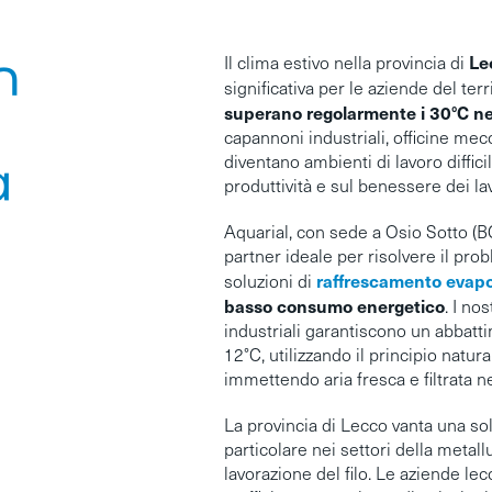
n
Le
Il clima estivo nella provincia di
significativa per le aziende del terr
superano regolarmente i 30°C nei
capannoni industriali, officine mec
diventano ambienti di lavoro difficil
a
produttività e sul benessere dei lav
Aquarial, con sede a Osio Sotto (BG
partner ideale per risolvere il pro
raffrescamento evapo
soluzioni di
basso consumo energetico
. I no
industriali garantiscono un abbatt
12°C, utilizzando il principio natur
immettendo aria fresca e filtrata ne
La provincia di Lecco vanta una soli
particolare nei settori della metall
lavorazione del filo. Le aziende le