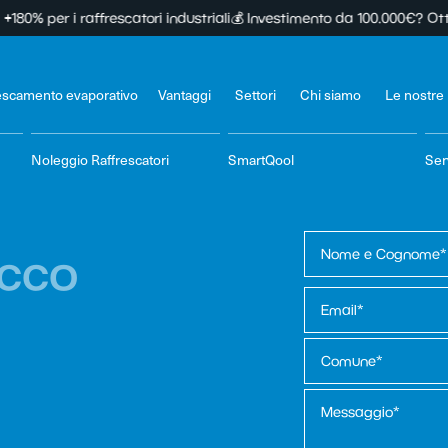
i raffrescatori industriali
💰 Investimento da 100.000€? Ottieni 67.200
escamento evaporativo
Vantaggi
Settori
Chi siamo
Le nostre
Noleggio Raffrescatori
SmartQool
Ser
ecco