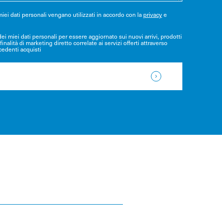
iei dati personali vengano utilizzati in accordo con la
privacy
e
ei miei dati personali per essere aggiornato sui nuovi arrivi, prodotti
finalità di marketing diretto correlate ai servizi offerti attraverso
ecedenti acquisti