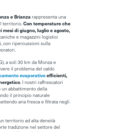
nza e Brianza
rappresenta una
Con temperature che
l territorio.
 mesi di giugno, luglio e agosto,
caniche e magazzini logistici
i, con ripercussioni sulla
oratori.
G), a soli 30 km da Monza e
olvere il problema del caldo
scamento evaporativo
efficienti,
nergetico
. I nostri raffrescatori
o un abbattimento della
ndo il principio naturale
ttendo aria fresca e filtrata negli
n territorio ad alta densità
orte tradizione nel settore del