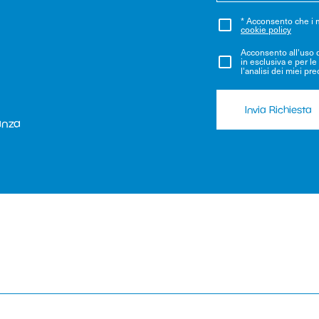
* Acconsento che i m
cookie policy
Acconsento all'uso d
in esclusiva e per le 
l'analisi dei miei pr
Invia Richiesta
anza