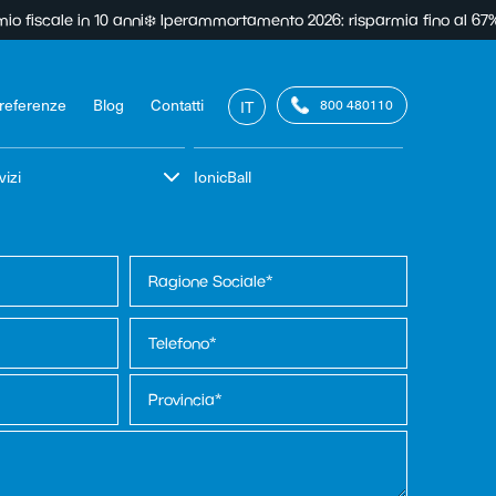
 10 anni
❄️ Iperammortamento 2026: risparmia fino al 67% sui raffresc
 referenze
Blog
Contatti
800 480110
IT
vizi
IonicBall