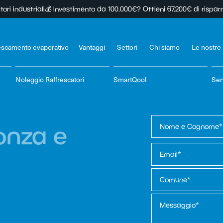
li
💰 Investimento da 100.000€? Ottieni 67.200€ di risparmio fiscale in
escamento evaporativo
Vantaggi
Settori
Chi siamo
Le nostre
Noleggio Raffrescatori
SmartQool
Ser
onza e