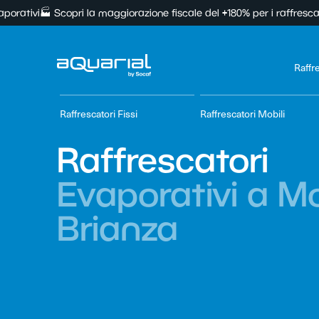
copri la maggiorazione fiscale del +180% per i raffrescatori industria
Raffr
Raffrescatori Fissi
Raffrescatori Mobili
Raffrescatori
Evaporativi a M
Brianza