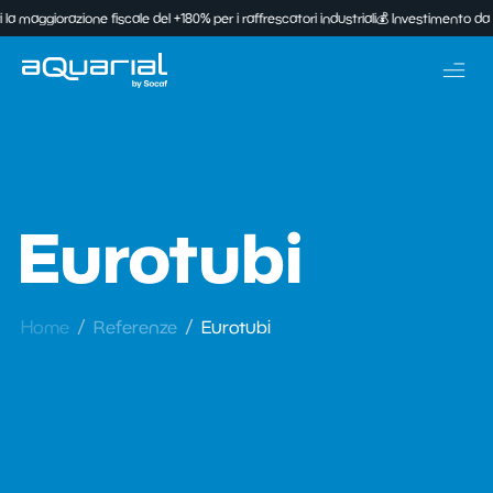
orazione fiscale del +180% per i raffrescatori industriali
💰 Investimento da 100.000€?
Eurotubi
Home
Referenze
Eurotubi