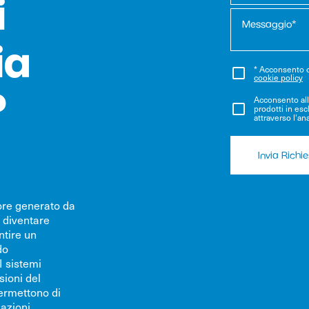
i
ia
* Acconsento ch
cookie policy
?
Acconsento all'
prodotti in escl
attraverso l'an
Invia Richi
lore generato da
 diventare
ntire un
do
I sistemi
sioni del
permettono di
lazioni