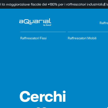
orazione fiscale del +180% per i raffrescatori industriali
💰 Investimen
Raffr
Raffrescatori Fissi
Raffrescatori Mobili
Cerchi