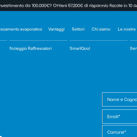
to da 100.000€? Ottieni 67.200€ di risparmio fiscale in 10 anni
❄️ Ipe
escamento evaporativo
Vantaggi
Settori
Chi siamo
Le nostre
Noleggio Raffrescatori
SmartQool
Ser