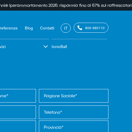
rammortamento 2026: risparmia fino al 67% sui raffrescatori evaporat
 referenze
Blog
Contatti
IT
800 480110
vizi
IonicBall