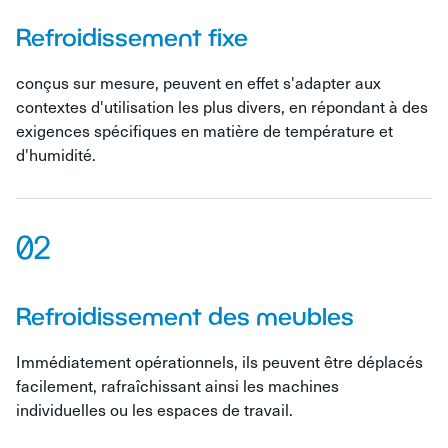
Les systèmes personnalisés sont conçus en fonction de
Refroidissement fixe
la taille du bâtiment et des phases spécifiques de
production, permettant de maîtriser efficacement les
conçus sur mesure, peuvent en effet s'adapter aux
fumées de peinture, les émanations chimiques et les
contextes d'utilisation les plus divers, en répondant à des
températures élevées.
exigences spécifiques en matière de température et
Home
Settori
d'humidité.
02
Refroidissement des meubles
Immédiatement opérationnels, ils peuvent être déplacés
facilement, rafraîchissant ainsi les machines
individuelles ou les espaces de travail.