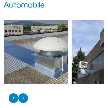
Automobile
* Je consens au traitement de mes données personnelles à des fins de
marketing et de communication conformément à la
politique de
confidentialité
et à la
politique des cookies
Je consens à l'utilisation de mes données personnelles pour être
informé des nouveautés, des produits exclusifs et à des fins de
marketing direct liées aux services proposés à travers l'analyse de mes
achats précédents
Envoyer la demande