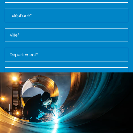
* Je consens au traitement de mes données personnelles à des fins de
marketing et de communication conformément à la
politique de
confidentialité
et à la
politique des cookies
Je consens à l'utilisation de mes données personnelles pour être
informé des nouveautés, des produits exclusifs et à des fins de
marketing direct liées aux services proposés à travers l'analyse de mes
achats précédents
Envoyer la demande